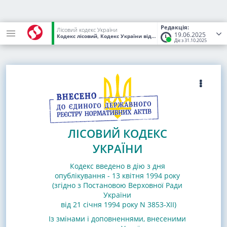
Редакція:
Лісовий кодекс України
19.06.2025
Кодекс лісовий, Кодекс України
від 21.01.1994
№ 3852-XII
(Стату
Діє з 31.10.2025
ЛІСОВИЙ КОДЕКС
УКРАЇНИ
Кодекс введено в дію з дня
опублікування - 13 квітня 1994 року
(згідно з Постановою Верховної Ради
України
від 21 січня 1994 року N 3853-XII)
Із змінами і доповненнями, внесеними