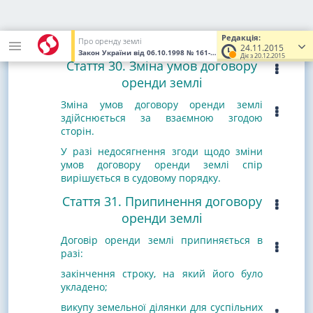
Розділ V. ЗМІНА, ПРИПИНЕННЯ І
ПОНОВЛЕННЯ ДОГОВОРУ
Редакція:
Про оренду землі
ОРЕНДИ ЗЕМЛІ
24.11.2015
Закон України
від 06.10.1998
№ 161-XIV
(Увага! Попередня реда
Діє з 20.12.2015
Стаття 30. Зміна умов договору
оренди землі
Зміна умов договору оренди землі
здійснюється за взаємною згодою
сторін.
У разі недосягнення згоди щодо зміни
умов договору оренди землі спір
вирішується в судовому порядку.
Стаття 31. Припинення договору
оренди землі
Договір оренди землі припиняється в
разі:
закінчення строку, на який його було
укладено;
викупу земельної ділянки для суспільних