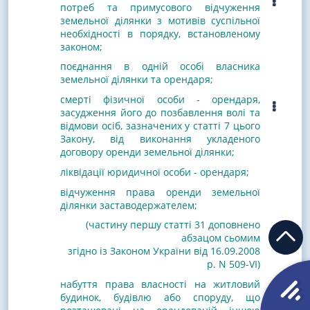
потреб та примусового відчуження
земельної ділянки з мотивів суспільної
необхідності в порядку, встановленому
законом;
поєднання в одній особі власника
земельної ділянки та орендаря;
смерті фізичної особи - орендаря,
засудження його до позбавлення волі та
відмови осіб, зазначених у статті 7 цього
Закону, від виконання укладеного
договору оренди земельної ділянки;
ліквідації юридичної особи - орендаря
;
відчуження права оренди земельної
ділянки заставодержателем
;
(частину першу статті 31 доповнено
абзацом сьомим
згідно із Законом України від 16.09.2008
р. N 509-VI
)
набуття права власності на житловий
будинок, будівлю або споруду, що