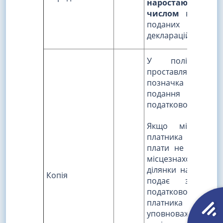
наростаючим
числом
від кільк
поданих відповід
декларацій
У полі
"Ко
проставляється
позначка в р
подання коп
податкової декларац
Якщо місце обл
платника рент
плати не збігаєть
місцезнаходження
ділянки надр, пла
Копія
подає за міс
податкової реєстр
платника а
уповноваженої ос