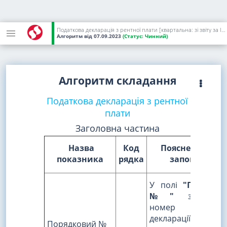
Податкова декларація з рентної плати [квартальна: зі звіту за ІV квартал 2023 року; місячна: зі звіту за грудень 2023 року]
Алгоритм
від 07.09.2023
(Статус:
Чинний)
Алгоритм складання
Податкова декларація з рентної
плати
Заголовна частина
Назва
Код
Пояснення щод
показника
рядка
заповнення
У полі
"Порядко
№"
зазначаєт
номер
декларації
послідо
Порядковий №