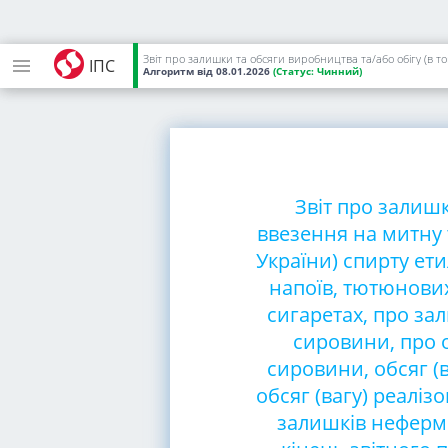
ІПС
Алгоритм
від 08.01.2026
(Статус:
Чинний)
Звіт про залишк
ввезення на митну 
України) спирту ет
напоїв, тютюнових
сигаретах, про за
сировини, про 
сировини, обсяг (
обсяг (вагу) реаліз
залишків неферм