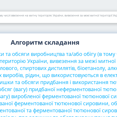
Алгоритм складання
и та обсяги виробництва та/або обігу (в тому 
територію України, вивезення за межі митної 
илового, спиртових дистилятів, біоетанолу, ал
 виробів, рідин, що використовуються в еле
лишки та обсяги придбання і використання т
обсяг (вагу) придбаної неферментованої тютю
вагу) виробленої ферментованої тютюнової с
ованої ферментованої тютюнової сировини, обс
ентованої та ферментованої тютюнової сиро