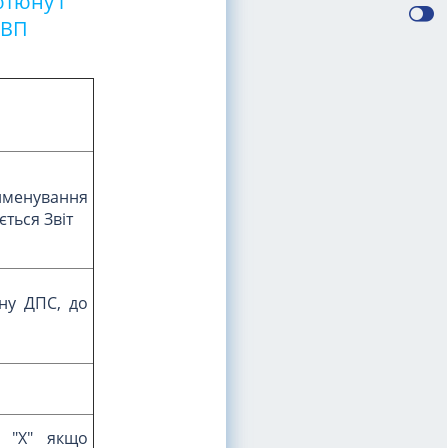
ютюну і
-ВП
енування
ться Звіт
ну ДПС, до
 "Х" якщо