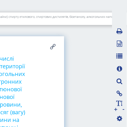
Звіт про залишки та обсяги виробництва та/або обігу (в тому числі ввезення на митну територію України, вивезення за межі митної території України) спирту етилового, спиртових дистилятів, біоетанолу, алкогольних напоїв, тютюнових виробів, рідин, що використовуються в електронних сигаретах, про залишки та обсяги придбання і використання тютюнової сировини, про обсяг (вагу) придбаної неферментованої тютюнової сировини, обсяг (вагу) виробленої ферментованої тютюнової сировини, обсяг (вагу) реалізованої ферментованої тютюнової сировини, обсяг (вагу) залишків неферментованої та ферментованої тютюнової сировини на кінець звітного періоду, про залишки та обсяг вирощування тютюну і реалізації тютюнової сировини, посівну площу. Форма N 1-ВП (місячна, річна)
числі
території
когольних
ктронних
ютюнової
нової
ировини,
-
+
яг (вагу)
вини на