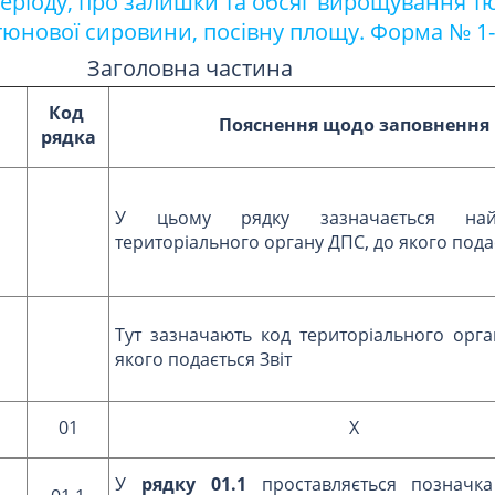
періоду, про залишки та обсяг вирощування т
ютюнової сировини, посівну площу. Форма № 1
Заголовна частина
Код
Пояснення щодо заповнення
рядка
У цьому рядку зазначається найм
територіального органу ДПС, до якого подає
Тут зазначають код територіального орга
якого подається Звіт
01
X
У
рядку 01.1
проставляється позначка