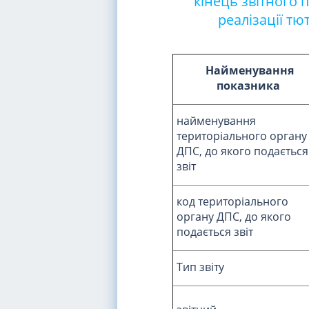
кінець звітного 
реалізації т
Найменування
показника
найменування
територіального органу
ДПС, до якого подається
звіт
код територіального
органу ДПС, до якого
подається звіт
Тип звіту