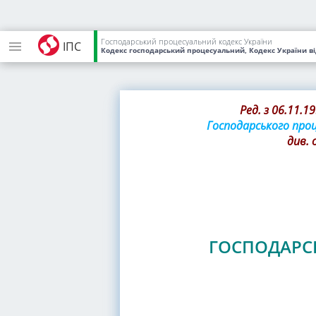
Господарський процесуальний кодекс України
ІПС
Кодекс господарський процесуальний, Кодекс України
в
Ред. з 06.11.19
Господарського проц
див. 
ГОСПОДАРС