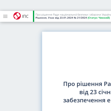
Про рішення Ради національної безпеки і оборони України 
ІПС
Рішення, Указ
від 23.01.2024
№ 21/2024
(Статус:
Чинний)
Про рішення Ра
від 23 січ
забезпечення е