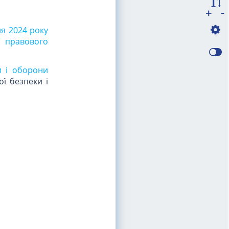
-
+
ня 2024 року
ї правового
и і оборони
ї безпеки і