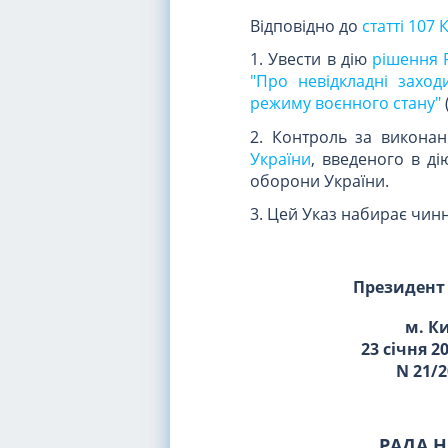
Відповідно до
статті 107 
1. Увести в дію
рішення Р
"Про невідкладні заход
режиму воєнного стану"
2. Контроль за викон
України
, введеного в д
оборони України.
3. Цей Указ набирає чинн
Президент
м. К
23 січня 2
N 21/2
РАДА Н