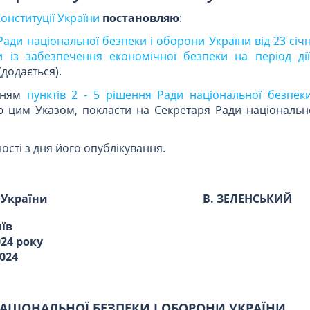
Конституції України
постановляю
:
ади національної безпеки і оборони України від 23 січ
и із забезпечення економічної безпеки на період ді
(додається).
анням
пунктів 2 - 5 рішення Ради національної безпек
ію цим Указом, покласти на Секретаря Ради національно
ості з дня його опублікування.
 України
В. ЗЕЛЕНСЬКИЙ
иїв
024 року
024
АЦІОНАЛЬНОЇ БЕЗПЕКИ І ОБОРОНИ УКРАЇНИ