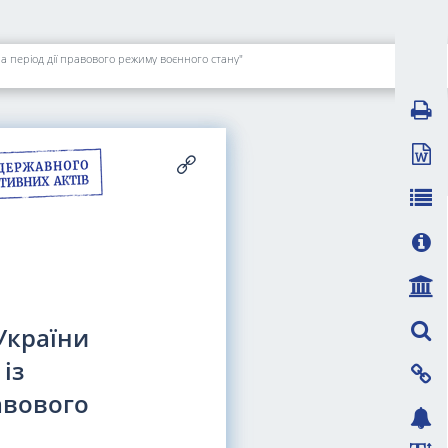
на період дії правового режиму воєнного стану"
України
із
авового