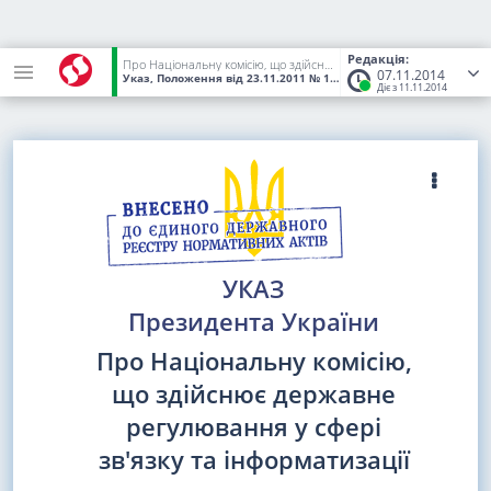
Редакція:
Про Національну комісію, що здійснює державне регулювання у сфері зв'язку та інформатизації
07.11.2014
Указ, Положення
від 23.11.2011
№ 1067/2011
(Статус:
Чинний)
Діє з 11.11.2014
УКАЗ
Президента України
Про Національну комісію,
що здійснює державне
регулювання у сфері
зв'язку та інформатизації