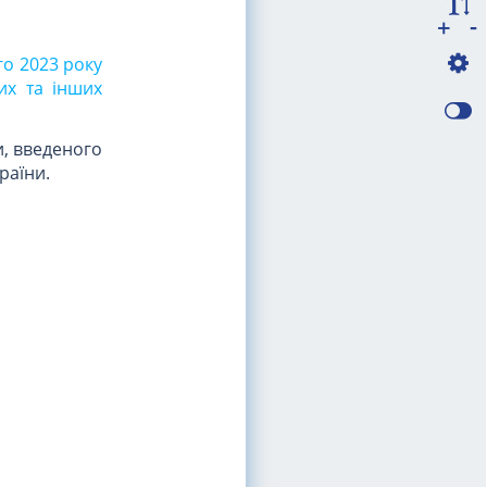
-
+
го 2023 року
их та інших
и, введеного
раїни.