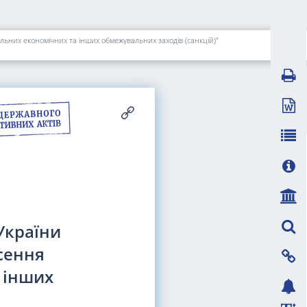
льних економічних та інших обмежувальних заходів (санкцій)"
України
есення
 інших