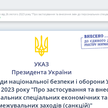
 від 26 лютого 2023 року "Про застосування та внесення змін до персональних спеціа
)
УКАЗ
Президента України
ди національної безпеки і оборони 
 2023 року "Про застосування та вн
нальних спеціальних економічних та
межувальних заходів (санкцій)"