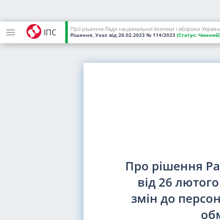
Про рішення Ради національної безпеки і оборони України
ІПС
Рішення, Указ
від 26.02.2023
№ 114/2023
(Статус:
Чинний
Про рішення Ра
від 26 лютого
змін до персо
об