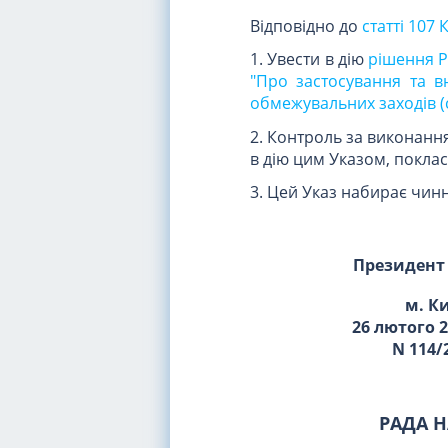
Відповідно до
статті 107 
1. Увести в дію
рішення Р
"Про застосування та в
обмежувальних заходів (
2. Контроль за виконанн
в дію цим Указом, поклас
3. Цей Указ набирає чинн
Президент
м. К
26 лютого 
N 114/
РАДА Н