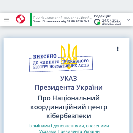
Редакція:
Про Національний координаційний центр кібербезпеки
24.07.2025
Указ, Положення
від 07.06.2016
№ 242/2016
(Статус:
Чинний)
Діє з 26.07.2025
УКАЗ
Президента України
Про Національний
координаційний центр
кібербезпеки
Із змінами і доповненнями, внесеними
Указами
Президента України