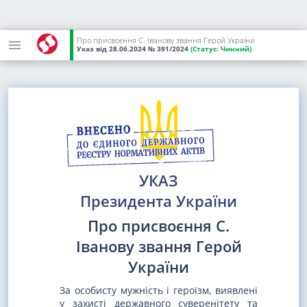
Про присвоєння С. Іванову звання Герой України
Указ
від 28.06.2024
№ 391/2024
(Статус:
Чинний)
УКАЗ
Президента України
Про присвоєння С.
Іванову звання Герой
України
За особисту мужність і героїзм, виявлені
у захисті державного суверенітету та