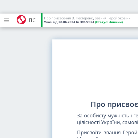
Про присвоєння В. Нестеренку звання Герой України
ІПС
Указ
від 28.06.2024
№ 396/2024
(Статус:
Чинний)
Про присвоє
За особисту мужність і г
цілісності України, само
Присвоїти звання Герой