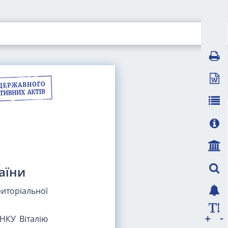
аїни
риторіальної
-
+
НКУ Віталію