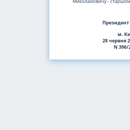
Миколайовичу - старшому
Президент
м. К
28 червня 
N 396/