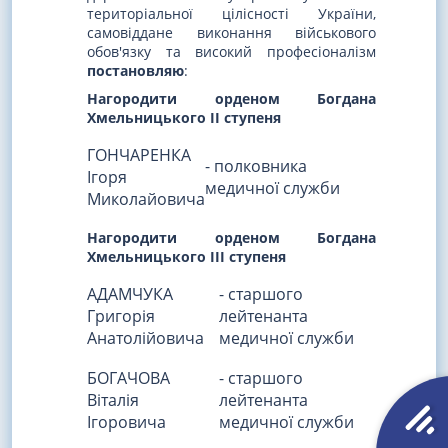
територіальної цілісності України,
самовіддане виконання військового
обов'язку та високий професіоналізм
постановляю
:
Нагородити орденом Богдана
Хмельницького II ступеня
ГОНЧАРЕНКА
- полковника
Ігоря
медичної служби
Миколайовича
Нагородити орденом Богдана
Хмельницького III ступеня
АДАМЧУКА
- старшого
Григорія
лейтенанта
Анатолійовича
медичної служби
БОГАЧОВА
- старшого
Віталія
лейтенанта
Ігоровича
медичної служби