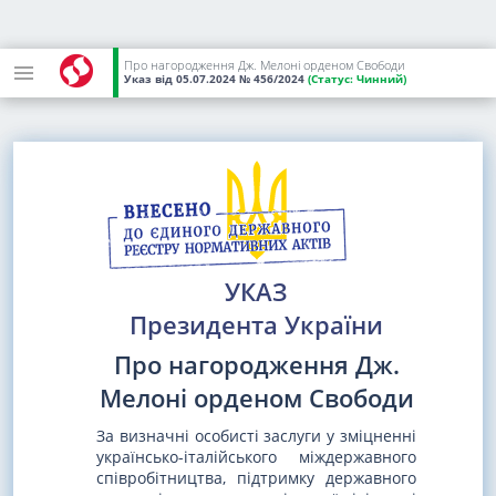
Про нагородження Дж. Мелоні орденом Свободи
Указ
від 05.07.2024
№ 456/2024
(Статус:
Чинний)
УКАЗ
Президента України
Про нагородження Дж.
Мелоні орденом Свободи
За визначні особисті заслуги у зміцненні
українсько-італійського міждержавного
співробітництва, підтримку державного