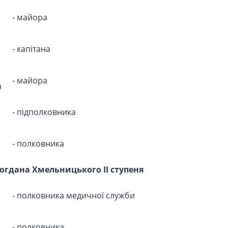
- майора
- капітана
- майора
а
- підполковника
- полковника
гдана Хмельницького II ступеня
- полковника медичної служби
- полковника