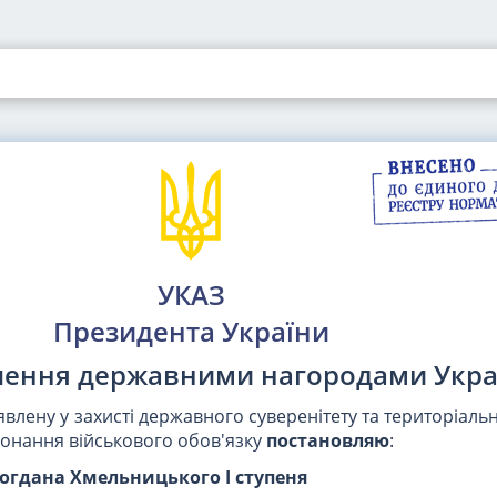
УКАЗ
Президента України
чення державними нагородами Укра
явлену у захисті державного суверенітету та територіально
конання військового обов'язку
постановляю
:
огдана Хмельницького I ступеня