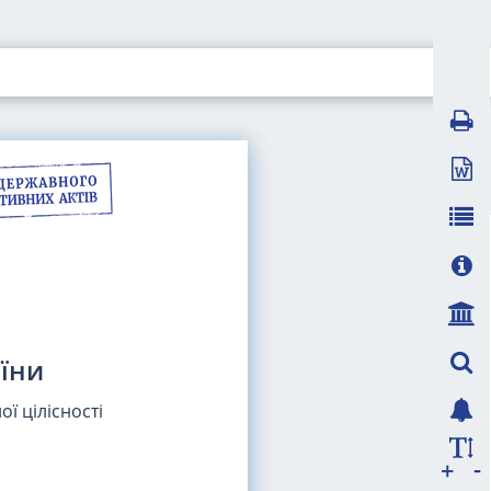
їни
ї цілісності
-
+