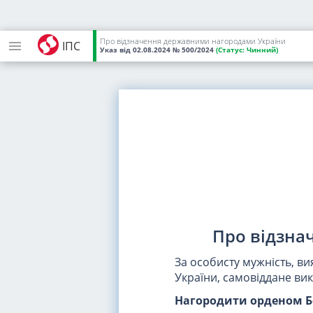
Про відзначення державними нагородами України
ІПС
Указ
від 02.08.2024
№ 500/2024
(Статус:
Чинний)
Про відзна
За особисту мужність, ви
України, самовіддане ви
Нагородити орденом Б