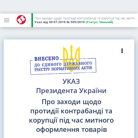
Про заходи щодо протидії контрабанді та корупції під час митного оформлення товарів
Указ
від 09.07.2019
№ 505/2019
(Статус:
Чинний)
УКАЗ
Президента України
Про заходи щодо
протидії контрабанді та
корупції під час митного
оформлення товарів