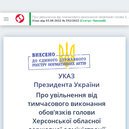
Про увільнення від тимчасового виконання обов'язків голови Херсонської обласної державної адміністрації
Указ
від 03.08.2022
№ 552/2022
(Статус:
Чинний)
УКАЗ
Президента України
Про увільнення від
тимчасового виконання
обов'язків голови
Херсонської обласної