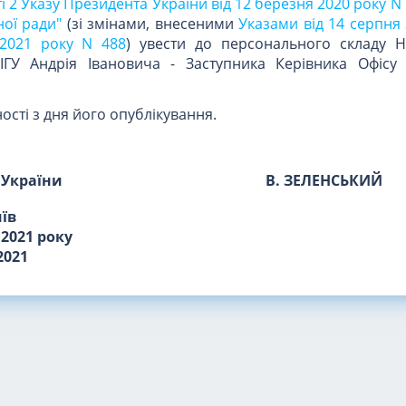
ті 2 Указу Президента України від 12 березня 2020 року N
ної ради"
(зі змінами, внесеними
Указами від 14 серпня
 2021 року N 488
) увести до персонального складу Н
БІГУ Андрія Івановича - Заступника Керівника Офісу
ості з дня його опублікування.
 України
В. ЗЕЛЕНСЬКИЙ
иїв
 2021 року
2021