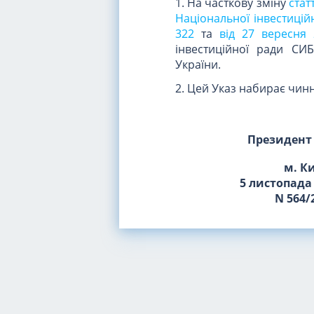
1. На часткову зміну
стат
Національної інвестицій
322
та
від 27 вересня
інвестиційної ради СИ
України.
2. Цей Указ набирає чинн
Президент
м. К
5 листопада
N 564/