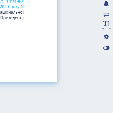
 79 "Питання
 2020 року N
аціональної
 Президента
-
+