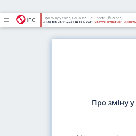
Про зміну у складі Національної інвестиційної ради
ІПС
Указ
від 05.11.2021
№ 564/2021
(Статус:
Втратив чинність
Про зміну у