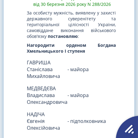
від 30 березня 2026 року N 288/2026
За особисту мужність, виявлену у захисті
державного суверенітету та
територіальної цілісності України,
самовіддане виконання військового
обов'язку
постановляю
:
Нагородити орденом Богдана
Хмельницького I ступеня
ГАВРИША
Станіслава
- майора
Михайловича
МЕДВЕДЄВА
Владислава
- майора
Олександровича
НАДІЧА
Євгенія
- підполковника
Олексійовича