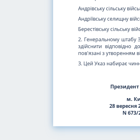
Андрівську сільську війс
Андріївську селищну війс
Берестівську сільську ві
2. Генеральному штабу З
здійснити відповідно 
пов'язані з утворенням ві
3. Цей Указ набирає чинн
Президент
м. К
28 вересня 
N 673/