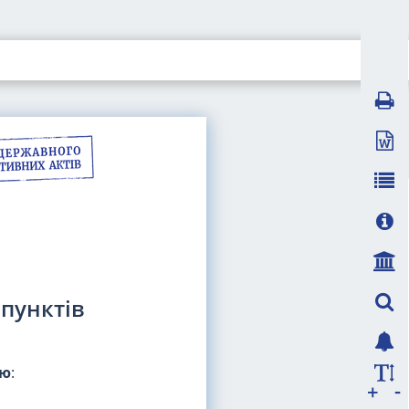
 пунктів
яю
:
-
+