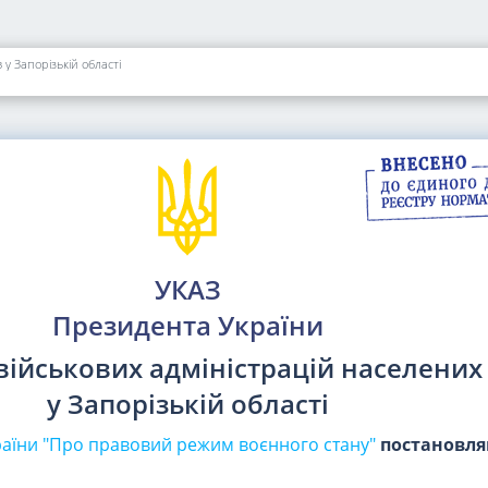
у Запорізькій області
УКАЗ
Президента України
військових адміністрацій населених
у Запорізькій області
раїни "Про правовий режим воєнного стану"
постановл