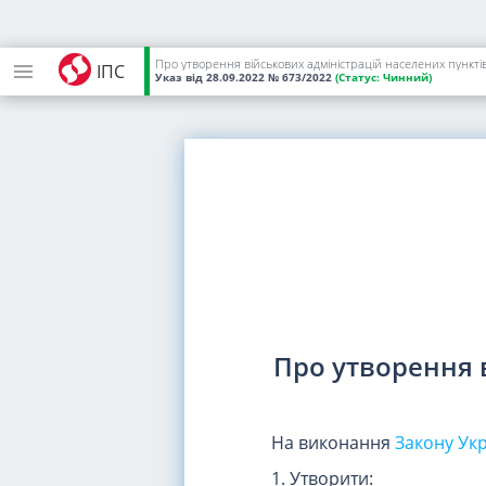
Про утворення військових адміністрацій населених пунктів 
ІПС
Указ
від 28.09.2022
№ 673/2022
(Статус:
Чинний)
Про утворення 
На виконання
Закону Ук
1. Утворити: