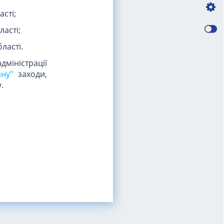
сті;
ласті;
ласті.
дміністрації
ну"
заходи,
.