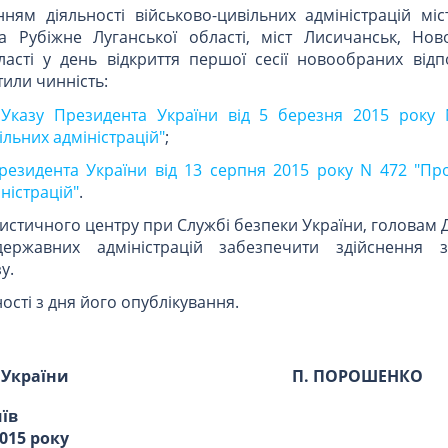
ням діяльності військово-цивільних адміністрацій міс
та Рубіжне Луганської області, міст Лисичанськ, Нов
ласті у день відкриття першої сесії новообраних відп
тили чинність:
1 Указу Президента України від 5 березня 2015 року
льних адміністрацій"
;
Президента України від 13 серпня 2015 року N 472 "Пр
ністрацій"
.
ристичного центру при Службі безпеки України, головам 
державних адміністрацій забезпечити здійснення з
у.
ості з дня його опублікування.
 України
П. ПОРОШЕНКО
иїв
015 року