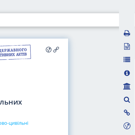
ільних
во-цивільні