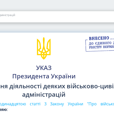
міністрацій
УКАЗ
Президента України
я діяльності деяких військово-цив
адміністрацій
динадцятою статті 3 Закону України "Про військо
ляю
: