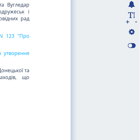
та Вугледар
одружеськ і
овідних рад
-
+
 N 123 "Про
о утворення
Донецької та
аходів, що