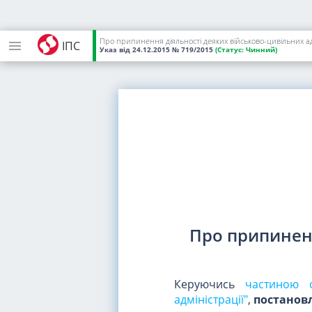
Про припинення діяльності деяких військово-цивільних ад
ІПС
Указ
від 24.12.2015
№ 719/2015
(Статус:
Чинний)
Про припиненн
Керуючись
частиною о
адміністрації"
,
постанов