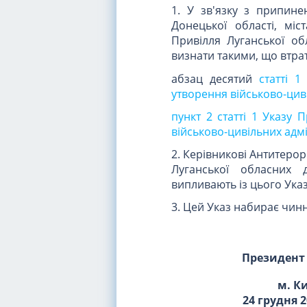
1. У зв'язку з припинен
Донецької області, міс
Привілля Луганської об
визнати такими, що втра
абзац десятий
статті 
утворення військово-циві
пункт 2 статті 1 Указу 
військово-цивільних адмі
2. Керівникові Антитеро
Луганської обласних 
випливають із цього Указ
3. Цей Указ набирає чинн
Президент
м. К
24 грудня 2