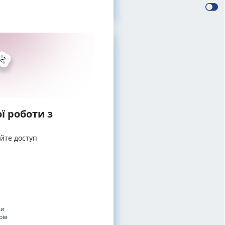
ї роботи з
айте доступ
ки
рів