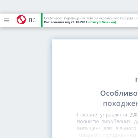
Особливості переміщення товарів українського походження
ІПС
Роз'яснення
від 21.10.2014
(Статус:
Чинний)
Особливос
походжен
Головне управління ДФС
повністю вироблених, д
випущені для вільного
товарами походженням з