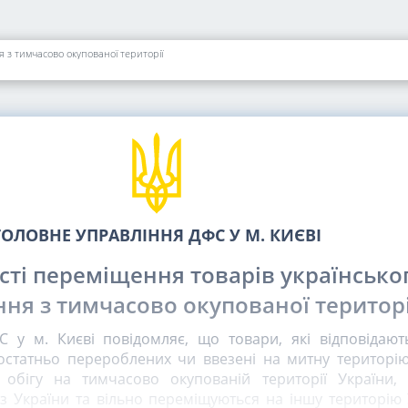
 з тимчасово окупованої території
ГОЛОВНЕ УПРАВЛІННЯ ДФС У М. КИЄВІ
ті переміщення товарів українсько
ня з тимчасово окупованої територі
 у м. Києві повідомляє, що товари, які відповідают
остатньо перероблених чи ввезені на митну територію
 обігу на тимчасово окупованій території України,
 України та вільно переміщуються на іншу територію 