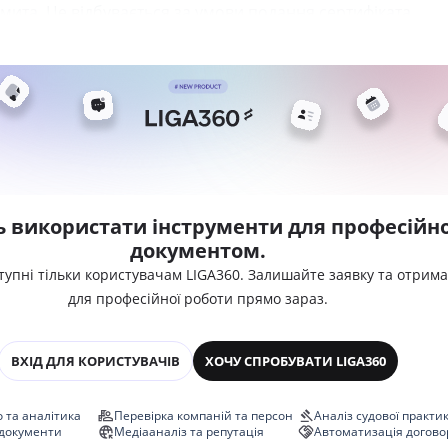
мита. Це відбувається за умови подання сертифіката
ь використати інструменти для професійно
документом.
тупні тільки користувачам LIGA360. Залишайте заявку та отрим
для професійної роботи прямо зараз.
ВХІД ДЛЯ КОРИСТУВАЧІВ
ХОЧУ СПРОБУВАТИ LIGA360
 та аналітика
Перевірка компаній та персон
Аналіз судової практи
 документи
Медіааналіз та репутація
Автоматизація догово