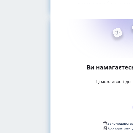
застосування будь-якого 
Ви намагаєтес
Ці можливості дос
Законодавство
Корпоративні