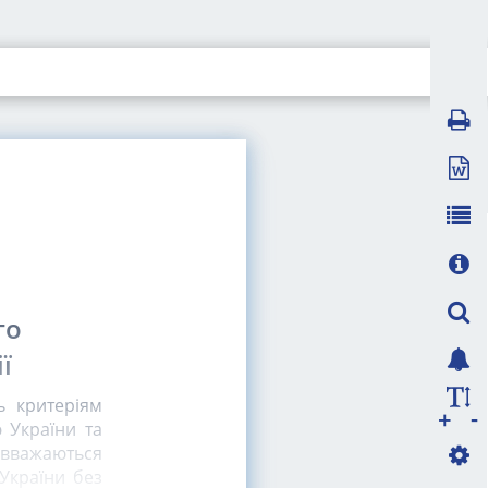
го
ї
ь критеріям
-
+
 України та
 вважаються
України без