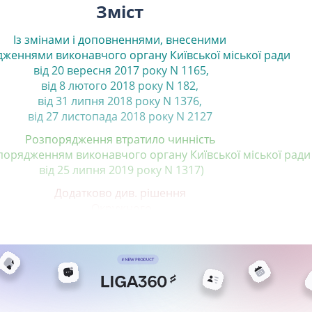
Зміст
Із змінами і доповненнями, внесеними
дженнями
виконавчого органу Київської міської ради
від 20 вересня 2017 року N 1165
,
від 8 лютого 2018 року N 182
,
від 31 липня 2018 року N 1376
,
від 27 листопада 2018 року N 2127
Розпорядження втратило чинність
зпорядженням виконавчого органу Київської міської ради
від 25 липня 2019 року N 1317)
Додатково див. рішення
Окружного