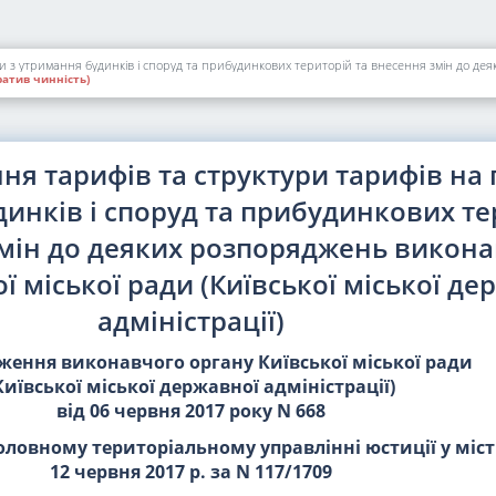
атив чинність)
ня тарифів та структури тарифів на 
динків і споруд та прибудинкових те
змін до деяких розпоряджень викон
ї міської ради (Київської міської де
адміністрації)
ження виконавчого органу Київської міської ради
Київської міської державної адміністрації)
від 06 червня 2017 року N 668
оловному територіальному управлінні юстиції у міст
12 червня 2017 р. за N 117/1709