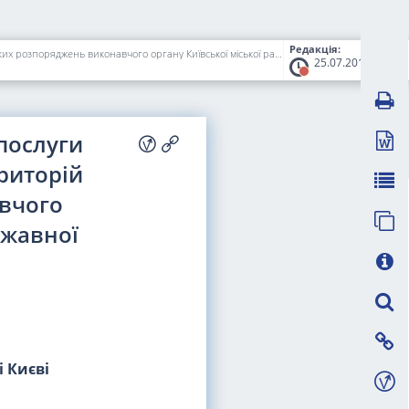
Редакція:
Про встановлення тарифів та структури тарифів на послуги з утримання будинків і споруд та прибудинкових територій та внесення змін до деяких розпоряджень виконавчого органу Київської міської ради (Київської міської державної адміністрації) [ЗМІСТ]
25.07.2019
послуги
риторій
авчого
ржавної
і Києві