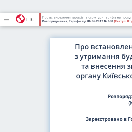
ІПС
Розпорядження, Тарифи
від 06.06.2017
№ 668
(Статус:
Втр
Про встановлен
з утримання бу
та внесення 
органу Київсько
Розпоряд
(
Зареєстровано в Г