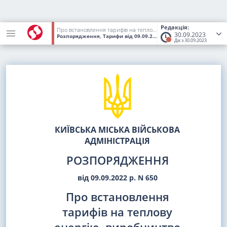
Редакція:
Про встановлення тарифів на теплову енергію, виробництво теплової енергії, постачання теплової енергії, послуги з постачання теплової енергії і постачання гарячої води ОКРЕМІЙ КОМЕНДАТУРІ ОХОРОНИ І ЗАБЕЗПЕЧЕННЯ ДЕРЖАВНОЇ ПРИКОРДОННОЇ СЛУЖБИ УКРАЇНИ (ВІЙСЬКОВА ЧАСТИНА 1498)
30.09.2023
Розпорядження, Тарифи
від 09.09.2022
№ 650
(Статус:
Втратив 
Діє з 30.09.2023
КИЇВСЬКА МІСЬКА ВІЙСЬКОВА
АДМІНІСТРАЦІЯ
РОЗПОРЯДЖЕННЯ
від 09.09.2022 р. N 650
Про встановлення
тарифів на теплову