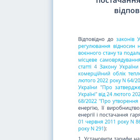
відпов
Відповідно до
законів 
регулювання відносин н
воєнного стану та подал
місцеве самоврядування
статті 4 Закону Україн
комерційний облік тепл
лютого 2022 року N 64/20
України "Про затвердж
Україні" від 24 лютого 20
68/2022 "Про утворення 
енергію, її виробництв
енергії і постачання га
01 червня 2011 року N 8
року N 291
):
1. Установити тарифи на