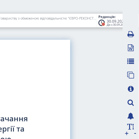
Редакція:
Про встановлення тарифів на теплову енергію, постачання теплової енергії, послуги з постачання теплової енергії та постачання гарячої води Товариству з обмеженою відповідальністю "ЄВРО-РЕКОНСТРУКЦІЯ"
30.09.2023
Діє з 30.09.2023
тачання
ргії та
-
+
ною