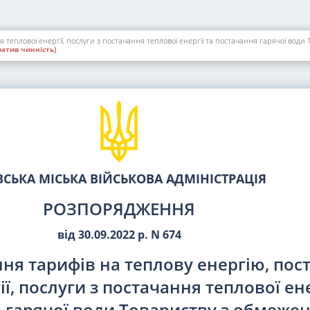
атив чинність)
ВСЬКА МІСЬКА ВІЙСЬКОВА АДМІНІСТРАЦІЯ
РОЗПОРЯДЖЕННЯ
від 30.09.2022 р. N 674
ня тарифів на теплову енергію, пос
ії, послуги з постачання теплової ене
 гарячої води Товариству з обмеже