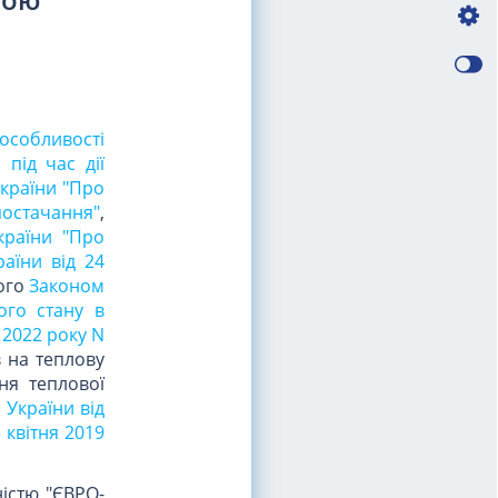
особливості
під час дії
України "Про
постачання"
,
країни "Про
аїни від 24
ого
Законом
ого стану в
 2022 року N
 на теплову
ня теплової
 України від
 квітня 2019
істю "ЄВРО-