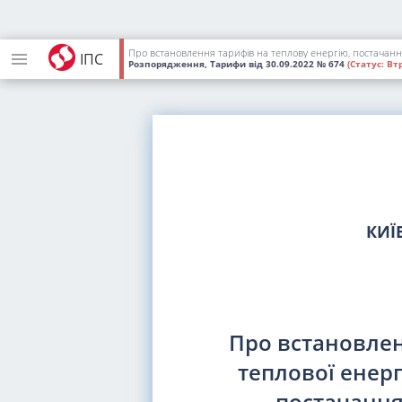
ІПС
Розпорядження, Тарифи
від 30.09.2022
№ 674
(Статус:
Втр
КИЇ
Про встановлен
теплової енерг
постачання