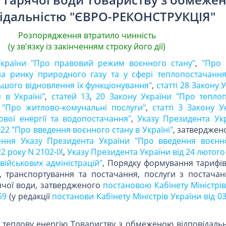
ідальністю "ЄВРО-РЕКОНСТРУКЦІЯ"
Розпорядження втратило чинність
(у зв'язку із закінченням строку його дії)
України "Про правовий режим воєнного стану"
,
"Про 
а ринку природного газу та у сфері теплопостачання 
ьшого відновлення їх функціонування"
,
статті 28 Закону 
 в Україні"
,
статей 13
,
20 Закону України "Про тепло
и "Про житлово-комунальні послуги"
,
статті 3 Закону У
ової енергії та водопостачання"
,
Указу Президента Укр
22 "Про введення воєнного стану в Україні"
, затверджен
ення Указу Президента України "Про введення воєнн
22 року N 2102-IX
,
Указу Президента України від 24 лютого
військових адміністрацій"
, Порядку формування тарифів
о, транспортування та постачання, послуги з постачан
рячої води, затвердженого
постановою Кабінету Міністрів
69
(у редакції
постанови Кабінету Міністрів України від 03
 теплову енергію Товариству з обмеженою відповідальн