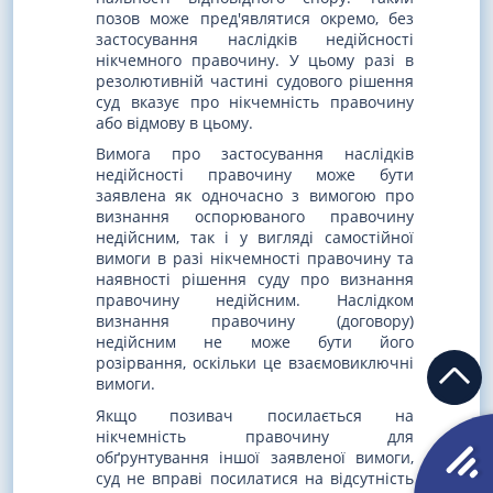
позов може пред'являтися окремо, без
застосування наслідків недійсності
нікчемного правочину. У цьому разі в
резолютивній частині судового рішення
суд вказує про нікчемність правочину
або відмову в цьому.
Вимога про застосування наслідків
недійсності правочину може бути
заявлена як одночасно з вимогою про
визнання оспорюваного правочину
недійсним, так і у вигляді самостійної
вимоги в разі нікчемності правочину та
наявності рішення суду про визнання
правочину недійсним. Наслідком
визнання правочину (договору)
недійсним не може бути його
розірвання, оскільки це взаємовиключні
вимоги.
Якщо позивач посилається на
нікчемність правочину для
обґрунтування іншої заявленої вимоги,
суд не вправі посилатися на відсутність