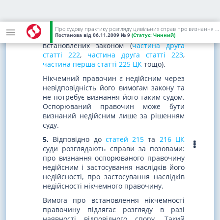
оспорювані - якщо їх недійсність прямо
не встановлена законом, але одна із
сторін або інша заінтересована особа
Про судову практику розгляду цивільних справ про визнання правочинів недійсними
Постанова
від 06.11.2009
№ 9
(Статус:
Чинний)
заперечує їх дійсність на підставах,
встановлених законом (
частина друга
статті 222
,
частина друга статті 223
,
частина перша статті 225 ЦК
тощо).
Нікчемний правочин є недійсним через
невідповідність його вимогам закону та
не потребує визнання його таким судом.
Оспорюваний правочин може бути
визнаний недійсним лише за рішенням
суду.
5.
Відповідно до
статей 215
та
216 ЦК
суди розглядають справи за позовами:
про визнання оспорюваного правочину
недійсним і застосування наслідків його
недійсності, про застосування наслідків
недійсності нікчемного правочину.
Вимога про встановлення нікчемності
правочину підлягає розгляду в разі
наявності відповідного спору. Такий