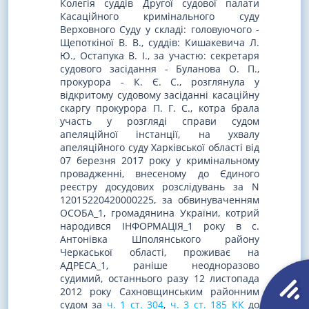
Колегія суддів Другої судової палати
Касаційного кримінального суду
Верховного Суду у складі: головуючого -
Щепоткіної В. В., суддів: Кишакевича Л.
Ю., Остапука В. І., за участю: секретаря
судового засідання - Буланова О. П.,
прокурора - К. Є. С., розглянула у
відкритому судовому засіданні касаційну
скаргу прокурора П. Г. С., котра брала
участь у розгляді справи судом
апеляційної інстанції, на ухвалу
апеляційного суду Харківської області від
07 березня 2017 року у кримінальному
провадженні, внесеному до Єдиного
реєстру досудових розслідувань за N
12015220420000225, за обвинуваченням
ОСОБА_1, громадянина України, котрий
народився ІНФОРМАЦІЯ_1 року в с.
Антонівка Шполянського району
Черкаської області, проживає на
АДРЕСА_1, раніше неодноразово
судимий, останнього разу 12 листопада
2012 року Сахновщинським районним
судом за
ч. 1 ст. 304
,
ч. 3 ст. 185 КК
до