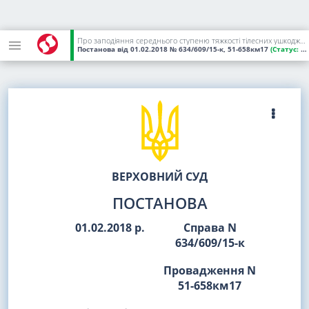
Про заподіяння середнього ступеню тяжкості тілесних ушкоджень та заволодіння чужим майном
Постанова
від 01.02.2018
№ 634/609/15-к, 51-658км17
(Статус:
Чинний)
ВЕРХОВНИЙ СУД
ПОСТАНОВА
01.02.2018 р.
Справа N
634/609/15-к
Провадження N
51-658км17