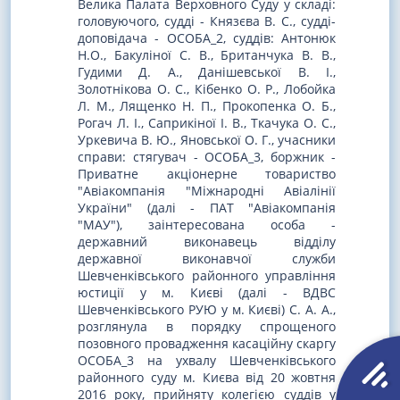
Велика Палата Верховного Суду у складі:
головуючого, судді - Князєва В. С., судді-
доповідача - ОСОБА_2, суддів: Антонюк
Н.О., Бакуліної С. В., Британчука В. В.,
Гудими Д. А., Данішевської В. І.,
Золотнікова О. С., Кібенко О. Р., Лобойка
Л. М., Лященко Н. П., Прокопенка О. Б.,
Рогач Л. І., Саприкіної І. В., Ткачука О. С.,
Уркевича В. Ю., Яновської О. Г., учасники
справи: стягувач - ОСОБА_3, боржник -
Приватне акціонерне товариство
"Авіакомпанія "Міжнародні Авіалінії
України" (далі - ПАТ "Авіакомпанія
"МАУ"), заінтересована особа -
державний виконавець відділу
державної виконавчої служби
Шевченківського районного управління
юстиції у м. Києві (далі - ВДВС
Шевченківського РУЮ у м. Києві) С. А. А.,
розглянула в порядку спрощеного
позовного провадження касаційну скаргу
ОСОБА_3 на ухвалу Шевченківського
районного суду м. Києва від 20 жовтня
2016 року, прийняту колегією суддів у