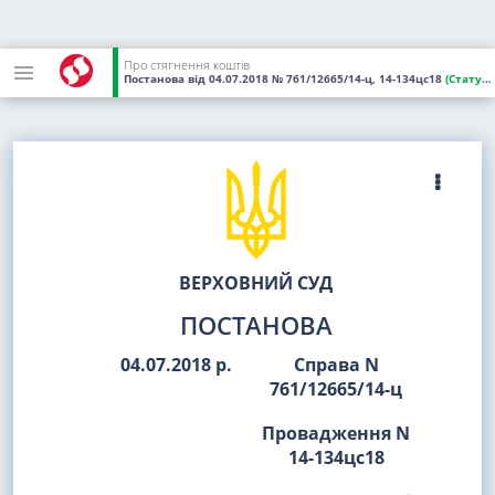
Про стягнення коштів
Постанова
від 04.07.2018
№ 761/12665/14-ц, 14-134цс18
(Статус:
ВЕРХОВНИЙ СУД
ПОСТАНОВА
04.07.2018 р.
Справа N
761/12665/14-ц
Провадження N
14-134цс18