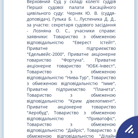
Верховний Суд у складі колегії суддів
Першої судової палати Касаційного
цивільного суду: Черняк Ю. В. (суддя-
доповідач), Гулька Б. І., Луспеника Д. Д.,
за участю: секретаря судового засідання
- Лозняна О. С., учасники справи:
заявники: Товариство з обмеженою
відповідальністю "Еверест Істейт",
Приватне підприємство
"Едельвейс-2000", Приватне акціонерне
товариство "Фортуна", Приватне
акціонерне товариство "ЮБК-Інвест",
Товариство з обмеженою
відповідальністю "Нива-Тур", Товариство
з обмеженою відповідальністю "Імме",
Приватне підприємство "Планета",
Товариство з обмеженою
відповідальністю "Крим дівелопмент",
Приватне акціонерне товариство
"Аеробуд", Товариство з обмеженою
відповідальністю "Приватофіс",
Товариство з обмеженою
відповідальністю "Дайріс", Товариство з
обмеженою відповідальністю "Ділайн