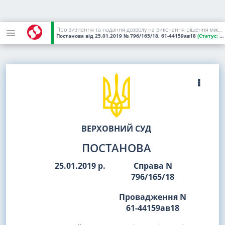
Про визнання та надання дозволу на виконання рішення міжнародного комерційного арбітражу
Постанова
від 25.01.2019
№ 796/165/18, 61-44159ав18
(Статус:
Чинний)
ВЕРХОВНИЙ СУД
ПОСТАНОВА
25.01.2019 р.
Справа N
796/165/18
Провадження N
61-44159ав18