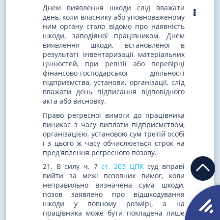
Днем виявлення шкоди слід вважати
день, коли власнику або уповноваженому
ним органу стало відомо про наявність
шкоди, заподіяної працівником. Днем
виявлення шкоди, встановленої в
результаті інвентаризації матеріальних
цінностей, при ревізії або перевірці
фінансово-господарської діяльності
підприємства, установи, організації, слід
вважати день підписання відповідного
акта або висновку.
Право регресної вимоги до працівника
виникає з часу виплати підприємством,
організацією, установою сум третій особі
і з цього ж часу обчислюється строк на
пред'явлення регресного позову.
21. В силу ч. 7
ст. 203 ЦПК
суд вправі
вийти за межі позовних вимог, коли
неправильно визначена сума шкоди,
позов заявлено про відшкодування
шкоди у повному розмірі, а на
працівника може бути покладена лише