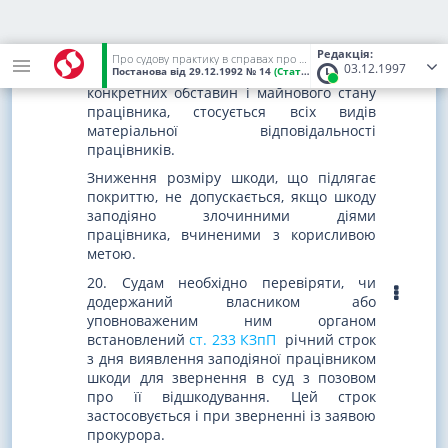
запобігання шкоди.
Передбачена
ст. 137 КЗпП
можливість
зменшення розміру шкоди, що підлягає
Редакція:
Про судову практику в справах про відшкодування шкоди, заподіяної підприємствам, установам, організаціям їх працівниками
03.12.1997
покриттю, з урахуванням ступеня вини,
Постанова
від 29.12.1992
№ 14
(Статус:
Чинний)
конкретних обставин і майнового стану
працівника, стосується всіх видів
матеріальної відповідальності
працівників.
Зниження розміру шкоди, що підлягає
покриттю, не допускається, якщо шкоду
заподіяно злочинними діями
працівника, вчиненими з корисливою
метою.
20. Судам необхідно перевіряти, чи
додержаний власником або
уповноваженим ним органом
встановлений
ст. 233 КЗпП
річний строк
з дня виявлення заподіяної працівником
шкоди для звернення в суд з позовом
про її відшкодування. Цей строк
застосовується і при зверненні із заявою
прокурора.