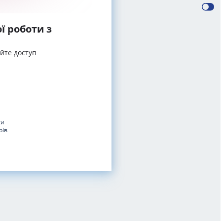
ї роботи з
айте доступ
ки
рів