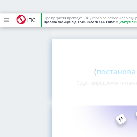
Про відкриття провадження у справі за позовом про відіб
ІПС
Правова позиція
від 17.08.2022
№ 613/1185/19
(Статус:
Чи
(
постанова 
Суди, вирішуючи питанн
(повернення) дитини, не