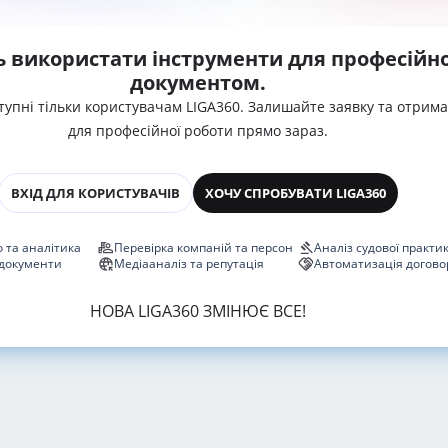
ь використати інструменти для професійно
документом.
тупні тільки користувачам LIGA360. Залишайте заявку та отрим
для професійної роботи прямо зараз.
ВХІД ДЛЯ КОРИСТУВАЧІВ
ХОЧУ СПРОБУВАТИ LIGA360
 та аналітика
Перевірка компаній та персон
Аналіз судової практи
 документи
Медіааналіз та репутація
Автоматизація догово
НОВА LIGA360 ЗМІНЮЄ ВСЕ!