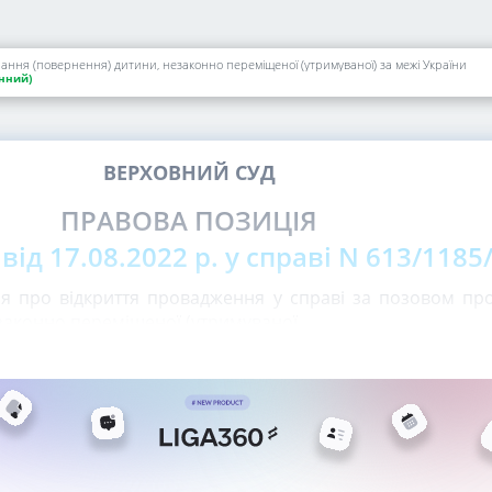
рання (повернення) дитини, незаконно переміщеної (утримуваної) за межі України
нний)
ВЕРХОВНИЙ СУД
ПРАВОВА ПОЗИЦІЯ
від 17.08.2022 р. у справі N 613/1185
я про відкриття провадження у справі за позовом про
законно переміщеної (утримуваної