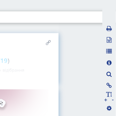
/19
)
 відібрання
-
+