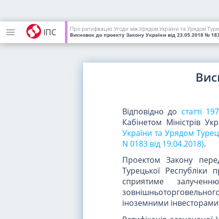
Про ратифікацію Угоди між Урядом України та Урядом Туре
ІПС
Висновок до проекту Закону України
від 23.05.2018
№ 18
Вис
Відповідно до
статті 1
Кабінетом Міністрів Ук
України та Урядом Турець
N 0183 від 19.04.2018)
.
Проектом Закону пере
Турецької Республіки 
сприятиме залученню
зовнішньоторговельног
іноземними інвесторами