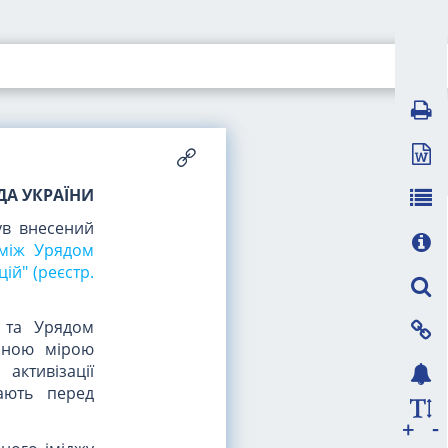
ДА УКРАЇНИ
ув внесений
 між Урядом
ій" (реєстр.
 та Урядом
ачною мірою
ктивізації
кають перед
-
+