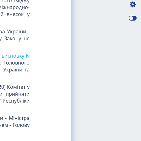
ного іміджу
міжнародно-
ий внесок у
ра України -
ту Закону не
у
висновку N
а Головного
 України та
0) Комітет у
ни прийняти
 Республіки
 - Міністра
чем - Голову