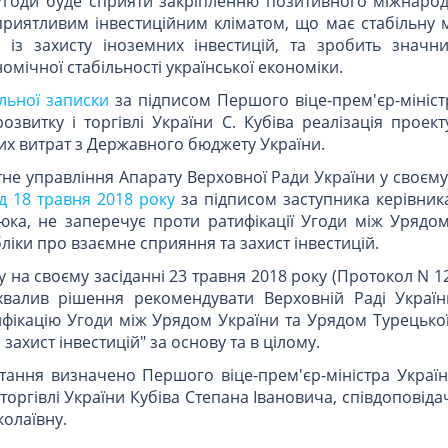
 Угоди буде сприяти закріпленню позитивного міжнарод
приятливим інвестиційним кліматом, що має стабільну 
 із захисту іноземних інвестицій, та зробить значн
мічної стабільності української економіки.
ьної записки
за підписом Першого віце-прем'єр-мініст
озвитку і торгівлі України С. Кубіва реалізація проек
х витрат з Державного бюджету України.
не управління Апарату Верховної Ради України у своєм
ід 18 травня 2018 року
за підписом заступника керівник
юка, не заперечує проти ратифікації Угоди між Урядом
іки про взаємне сприяння та захист інвестицій.
 на своєму засіданні 23 травня 2018 року (Протокол N 12
хвалив рішення рекомендувати Верховній Раді Украї
фікацію Угоди між Урядом України та Урядом Турецької
захист інвестицій" за основу та в цілому.
ання визначено Першого віце-прем'єр-міністра України
торгівлі України Кубіва Степана Івановича, співдоповіда
колаївну.