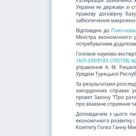
Ратифікація зазначеної
України як держави зі с
правову договірну базу
забезпечення макроеконо
Відповідно до
Пояснювал
Міністра економічного р
потребуватиме додаткови
Головне науково-експерт
16/3-339/0183 (105738) в
управління А. М. Ришел
Урядом Турецької Республ
За результатами розгляду
закордонних справах у
проект Закону "Про рати
про взаємне сприяння та 
Доповідачем з цього пит
економічного розвитку і 
Комітету Гопко Ганну Ми