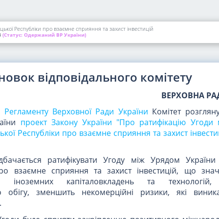
цької Республіки про взаємне сприяння та захист інвестицій
3
(Статус:
Одержаний ВР України)
новок відповідального комітету
ВЕРХОВНА РА
97 Регламенту Верховної Ради України
Комітет розглян
раїни
проект Закону України "Про ратифікацію Угоди
кої Республіки про взаємне сприяння та захист інвестиц
дбачається ратифікувати Угоду між Урядом України
про взаємне сприяння та захист інвестицій, що зн
 іноземних капіталовкладень та технологій, а
о обігу, зменшить некомерційні ризики, які вини
.