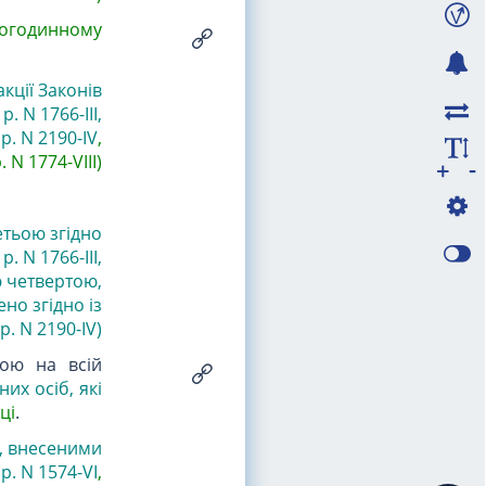
огодинному
акції
Законів
р. N 1766-III
,
р. N 2190-IV
,
. N 1774-VIII)
-
+
етьою згідно
. N 1766-III
,
ю четвертою
,
но згідно із
. N 2190-IV)
вою на всій
них осіб, які
ці
.
и, внесеними
р. N 1574-VI
,