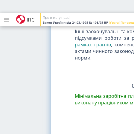
Додаткова заробітна пла
успіхи та винахідливіс
гарантійні і компенсацій
Про оплату праці
ІПС
виконанням виробничих з
Закон України
від 24.03.1995
№ 108/95-ВР
(Увага! Поперед
Інші заохочувальні та к
підсумками роботи за р
рамках грантів
, компенс
актами чинного законода
норми.
Мінімальна заробітна пл
виконану працівником мі