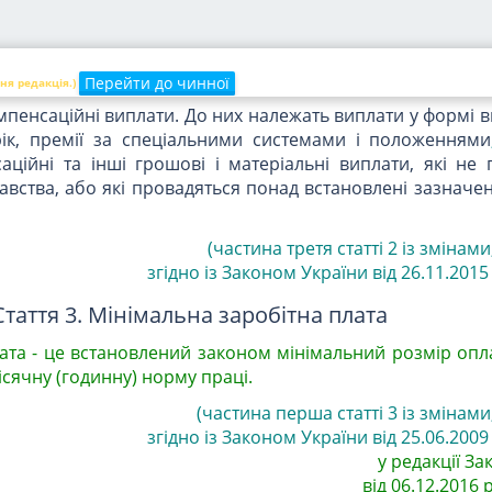
та. Це - винагорода за працю понад установлені норми
ть і за особливі умови праці. Вона включає доплати
ні виплати, передбачені чинним законодавством; премії,
авдань і функцій.
Перейти до чинної
ня редакція.)
омпенсаційні виплати. До них належать виплати у формі 
ік, премії за спеціальними системами і положеннями
аційні та інші грошові і матеріальні виплати, які не
вства, або які провадяться понад встановлені зазначе
(частина третя статті 2 із змінам
згідно із Законом України від 26.11.2015 р
Стаття 3. Мінімальна заробітна плата
ата - це встановлений законом мінімальний розмір опл
сячну (годинну) норму праці.
(частина перша статті 3 із змінам
згідно із Законом України від 25.06.2009 
у редакції За
від 06.12.2016 р