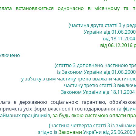
 плата встановлюється одночасно в місячному та п
(частина друга статті 3 у ред
України від 01.06.2000 
від 18.11.2004 
від 06.12.2016 р
виключено
(статтю 3 доповнено частиною тр
із Законом України від 01.06.2000 р
у зв'язку з цим частину третю вважати частино
частину третю статті 3 виключе
Законом України від 18.11.2004 р
плата є державною соціальною гарантією, обов'язко
ідприємств усіх форм власності і господарювання
та фізич
айманих працівників
, за будь-якою системою оплати пра
(частина четверта статті 3 із змінам
згідно із
Законами
України від 25.06.2009 