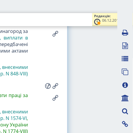
, за трудові
, надбавки,
 пов'язані з
Редакція:
06.12.2016
винагород за
, виплати в
 передбачені
ними актами
и, внесеними
. N 848-VIII
)
ати праці за
и, внесеними
р. N 1574-VI
,
кону України
. N 1774-VIII)