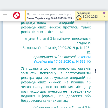
враховуючи зміни, внесені
Законом
України від 17.03.2020 р. N 533-IX
)
6) забезпечувати зберігання
(у разі
Редакція:
Про застосування реєстраторів розрахункових операцій у сфері торгівлі, громадського харчування та послуг
30.06.2023
використання)
використаних книг обліку
Закон України
від 06.07.1995
№ 265/95-ВР
(Увага! Попередня ре
розрахункових операцій та
розрахункових книжок протягом трьох
років після їх закінчення;
(пункт 6 статті 3 із змінами, внесеними
згідно із
Законом України від 20.09.2019 р. N 128-
IX,
враховуючи зміни, внесені
Законом
України від 17.03.2020 р. N 533-IX
)
7) подавати до
контролюючих органів
звітність, пов'язану із застосуванням
реєстратора розрахункових операцій та
розрахункових книжок, не пізніше 15
числа наступного за звітним місяця у
разі, якщо цим пунктом не передбачено
подання інформації по дротових або
бездротових каналах зв'язку.
(абзац перший пункту 7 статті 3 із