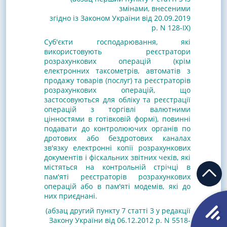
змінами, внесеними
згідно із Законом України від 20.09.2019
р. N 128-IX)
Суб'єкти господарювання, які
використовують реєстратори
розрахункових операцій (крім
електронних таксометрів, автоматів з
продажу товарів (послуг) та реєстраторів
розрахункових операцій, що
застосовуються для обліку та реєстрації
операцій з торгівлі валютними
цінностями в готівковій формі), повинні
подавати до контролюючих органів по
дротових або бездротових каналах
зв'язку електронні копії розрахункових
документів і фіскальних звітних чеків, які
містяться на контрольній стрічці в
пам'яті реєстраторів розрахункових
операцій або в пам'яті модемів, які до
них приєднані.
(абзац другий пункту 7 статті 3 у редакції
Закону України від 06.12.2012 р. N 5518-