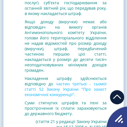
послуг) суб'єкта господарювання за
останній звітний рік, що передував року,
в якому накладається штраф.
Якщо доходу (виручки) немає або
відповідач на вимогу органів
Антимонопольного комітету України,
голови його територіального відділення
не надав відомостей про розмір доходу
(виручки), штраф, передбачений
частиною першою цієї статті,
накладається у розмірі до десяти тисяч
неоподатковуваних мінімумів доходів
громадян.
Накладення штрафу здійснюється
відповідно до
частин третьої - сьомої
статті 52 Закону України "Про захист
економічної конкуренції"
.
Суми стягнутих штрафів та пені за
прострочення їх сплати зараховуються
до державного бюджету.
(стаття 21 у редакції Закону України
від 18.12.2008 р. N 689-VI)