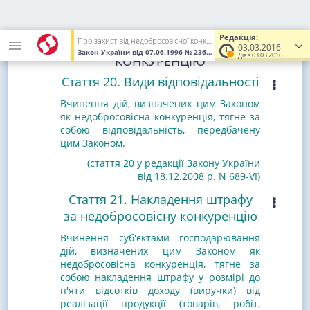
Глава 5
ВІДПОВІДАЛЬНІСТЬ ЗА
Редакція:
Про захист від недобросовісної конкуренції
НЕДОБРОСОВІСНУ
03.03.2016
Закон України
від 07.06.1996
№ 236/96-ВР
(Увага! Попередня ре
Діє з 03.03.2016
КОНКУРЕНЦІЮ
Стаття 20. Види відповідальності
Вчинення дій, визначених цим Законом
як недобросовісна конкуренція, тягне за
собою відповідальність, передбачену
цим Законом.
(стаття 20 у редакції Закону України
від 18.12.2008 р. N 689-VI)
Стаття 21. Накладення штрафу
за недобросовісну конкуренцію
Вчинення суб'єктами господарювання
дій, визначених цим Законом як
недобросовісна конкуренція, тягне за
собою накладення штрафу у розмірі до
п'яти відсотків доходу (виручки) від
реалізації продукції (товарів, робіт,