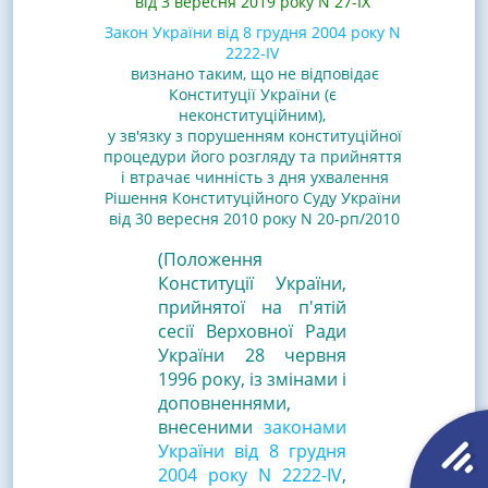
від 3 вересня 2019 року N 27-IX
Закон України від 8 грудня 2004 року N
2222-IV
визнано таким, що не відповідає
Конституції України (є
неконституційним),
у зв'язку з порушенням конституційної
процедури його розгляду та прийняття
і втрачає чинність з дня ухвалення
Рішення Конституційного Суду України
від 30 вересня 2010 року N 20-рп/2010
(Положення
Конституції України,
прийнятої на п'ятій
сесії Верховної Ради
України 28 червня
1996 року, із змінами і
доповненнями,
внесеними
законами
України від 8 грудня
2004 року N 2222-IV
,