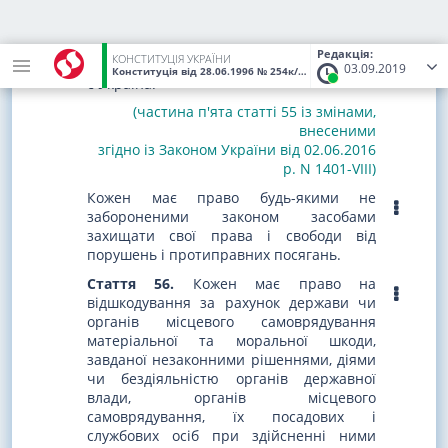
прав і свобод до відповідних
міжнародних судових установ чи до
відповідних органів міжнародних
Редакція:
КОНСТИТУЦІЯ УКРАЇНИ
організацій, членом або учасником яких
03.09.2019
Конституція
від 28.06.1996
№ 254к/96-ВР
(Статус:
Чинний)
є Україна.
(частина п'ята статті 55 із змінами,
внесеними
згідно із Законом України від 02.06.2016
р. N 1401-VIII)
Кожен має право будь-якими не
забороненими законом засобами
захищати свої права і свободи від
порушень і протиправних посягань.
Стаття 56.
Кожен має право на
відшкодування за рахунок держави чи
органів місцевого самоврядування
матеріальної та моральної шкоди,
завданої незаконними рішеннями, діями
чи бездіяльністю органів державної
влади, органів місцевого
самоврядування, їх посадових і
службових осіб при здійсненні ними