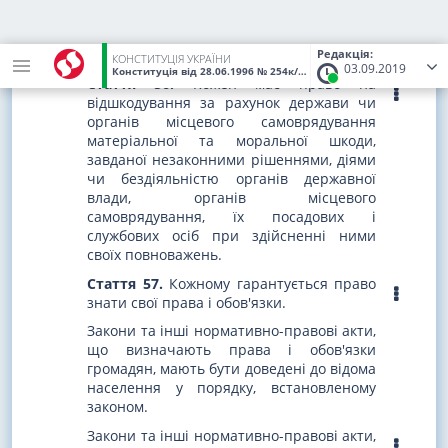
забороненими законом засобами
захищати свої права і свободи від
порушень і протиправних посягань.
Редакція:
КОНСТИТУЦІЯ УКРАЇНИ
03.09.2019
Конституція
від 28.06.1996
№ 254к/96-ВР
(Статус:
Чинний)
Стаття 56.
Кожен має право на
відшкодування за рахунок держави чи
органів місцевого самоврядування
матеріальної та моральної шкоди,
завданої незаконними рішеннями, діями
чи бездіяльністю органів державної
влади, органів місцевого
самоврядування, їх посадових і
службових осіб при здійсненні ними
своїх повноважень.
Стаття 57.
Кожному гарантується право
знати свої права і обов'язки.
Закони та інші нормативно-правові акти,
що визначають права і обов'язки
громадян, мають бути доведені до відома
населення у порядку, встановленому
законом.
Закони та інші нормативно-правові акти,