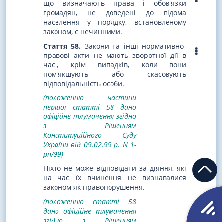
що визначають права і обов'язки
громадян, не доведені до відома
населення у порядку, встановленому
законом, є нечинними.
Стаття 58.
Закони та інші нормативно-
правові акти не мають зворотної дії в
часі, крім випадків, коли вони
пом'якшують або скасовують
відповідальність особи.
(положенню частини
першої статті 58 дано
офіційне тлумачення згідно
з Рішенням
Конституційного Суду
України від 09.02.99 р. N 1-
рп/99)
Ніхто не може відповідати за діяння, які
на час їх вчинення не визнавалися
законом як правопорушення.
(положенню статті 58
дано офіційне тлумачення
згідно з Рішенням