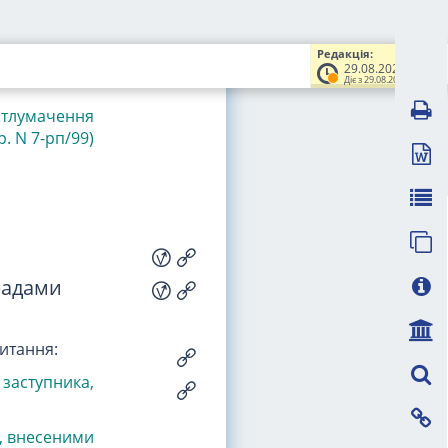
гу не менше
обов'язаний
Редакція:
 визначений
29.08.2021
Діє з 29.08.2021
е тлумачення
. N 7-рп/99)
радами
питання:
 заступника,
и, внесеними