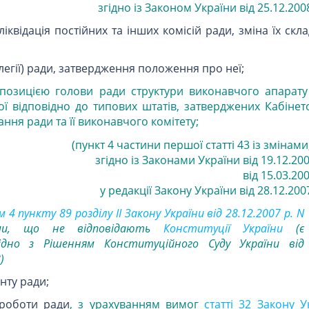
згідно із Законом України від 25.12.2008
ліквідація постійних та інших комісій ради, зміна їх скл
олегії) ради, затвердження положення про неї;
позицією голови ради структури виконавчого апарату
ої відповідно до типових штатів, затверджених Кабінет
ання ради та її виконавчого комітету;
(пункт 4 частини першої статті 43 із змінам
згідно із Законами України від 19.12.200
від 15.03.200
у редакції Закону України від 28.12.2007
 4 пункту 89 розділу II Закону України від 28.12.2007 р. N
ми, що не відповідають
Конституції України
(є
гідно з Рішенням Конституційного Суду України від
8)
нту ради;
 роботи ради
, з урахуванням вимог
статті 32 Закону 