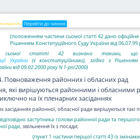
ромадою на відкритій зустрічі з громадянами. На вимо
повідної ради сільський, селищний, міський голова з
дою про роботу виконавчих органів ради у будь-який
Перейти до чинної
ня редакція.)
(положенням частини
сьомої
статті 42 дано офіційн
Рішенням Конституційного Суду України від 06.07.99 р
сьомої
статті 42 визнано такими, що
ції України
(є конституційними), згідно з Рішенням
їни від 09.02.2000 року N 1-рп/2000)
4. Повноваження районних і обласних рад
ння, які вирішуються районними і обласними 
иключно на їх пленарних засіданнях
х засіданнях районної, обласної ради вирішуються такі 
відповідно заступника голови районної ради та першого
ної ради
, звільнення їх з посади;
(пункт 1 частини першої статті 43 із змінам