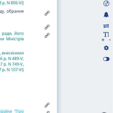
 р. N 806-VI)
аду, обрання
 ради, його
-
+
ом Міністрів
и, внесеними
6 р. N 489-V,
7 р. N 749-V,
 р. N 107-VI)
України "Про