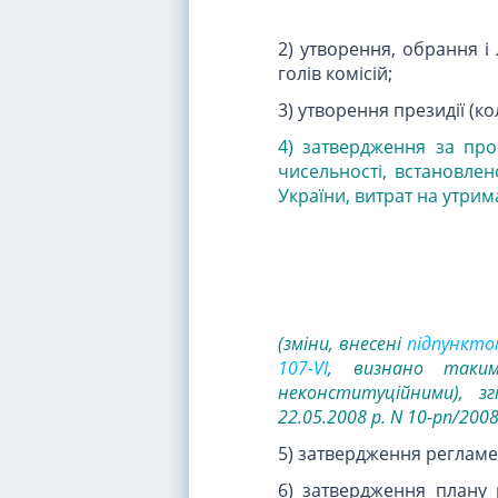
2) утворення, обрання і 
голів комісій;
3) утворення президії (к
4) затвердження за про
чисельності, встановлен
України, витрат на утрим
(зміни, внесені
підпунктом
107-VI
, визнано таки
неконституційними), з
22.05.2008 р. N 10-рп/200
5) затвердження регламе
6) затвердження плану