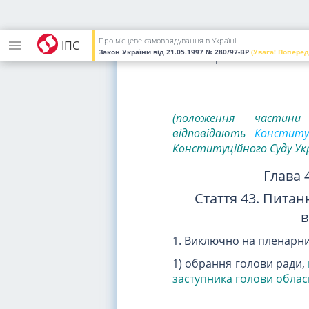
перед територіальною г
половини депутатів від
прозвітувати перед ра
Про місцеве самоврядування в Україні
ІПС
Закон України
від 21.05.1997
№ 280/97-ВР
(Увага! Поперед
ними термін.
(положення частини
відповідають
Конститу
Конституційного Суду Укра
Глава 
Стаття 43. Пита
в
1. Виключно на пленарни
1) обрання голови ради,
заступника голови облас