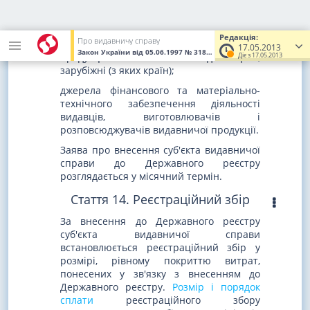
(конкретно якими), іноземними мовами
(якими);
Редакція:
Про видавничу справу
джерела надходження видавничої
17.05.2013
Закон України
від 05.06.1997
№ 318/97-ВР
(Увага! Попередня ре
Діє з 17.05.2013
продукції - вітчизняні видавництва,
зарубіжні (з яких країн);
джерела фінансового та матеріально-
технічного забезпечення діяльності
видавців, виготовлювачів і
розповсюджувачів видавничої продукції.
Заява про внесення суб'єкта видавничої
справи до Державного реєстру
розглядається у місячний термін.
Стаття 14. Реєстраційний збір
За внесення до Державного реєстру
суб'єкта видавничої справи
встановлюється реєстраційний збір у
розмірі, рівному покриттю витрат,
понесених у зв'язку з внесенням до
Державного реєстру.
Розмір і порядок
сплати
реєстраційного збору