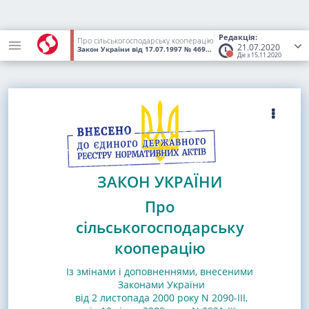
Редакція:
Про сільськогосподарську кооперацію
21.07.2020
Закон України
від 17.07.1997
№ 469/97-ВР
(Статус:
Втратив чинн
Діє з 15.11.2020
ЗАКОН УКРАЇНИ
Про
сільськогосподарську
кооперацію
Із змінами і доповненнями, внесеними
Законами
України
від 2 листопада 2000 року N 2090-III
,