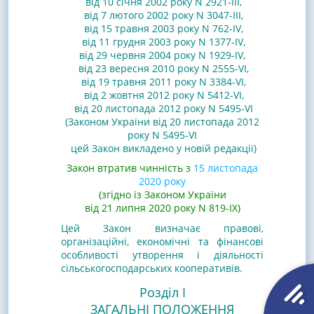
від 10 січня 2002 року N 2921-III
,
від 7 лютого 2002 року N 3047-III
,
від 15 травня 2003 року N 762-IV
,
від 11 грудня 2003 року N 1377-IV
,
від 29 червня 2004 року N 1929-IV
,
від 23 вересня 2010 року N 2555-VI
,
від 19 травня 2011 року N 3384-VI
,
від 2 жовтня 2012 року N 5412-VI
,
від 20 листопада 2012 року N 5495-VI
(Законом України від 20 листопада 2012
року N 5495-VI
цей Закон викладено у новій редакції)
Закон втратив чинність з
15 листопада
2020 року
(згідно із Законом України
від 21 липня 2020 року N 819-IX)
Цей Закон визначає правові,
організаційні, економічні та фінансові
особливості утворення і діяльності
сільськогосподарських кооперативів.
Розділ I
ЗАГАЛЬНІ ПОЛОЖЕННЯ