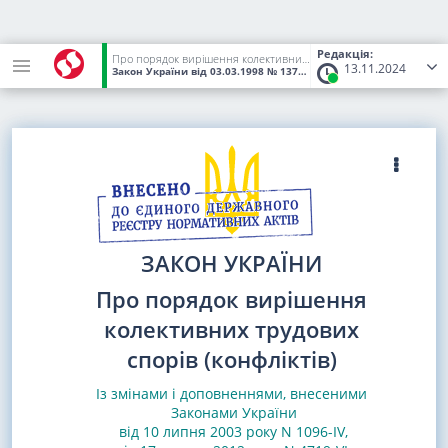
Редакція:
Про порядок вирішення колективних трудових спорів (конфліктів)
13.11.2024
Закон України
від 03.03.1998
№ 137/98-ВР
(Статус:
Чинний)
ЗАКОН УКРАЇНИ
Про порядок вирішення
колективних трудових
спорів (конфліктів)
Із змінами і доповненнями, внесеними
Законами
України
від 10 липня 2003 року N 1096-IV
,