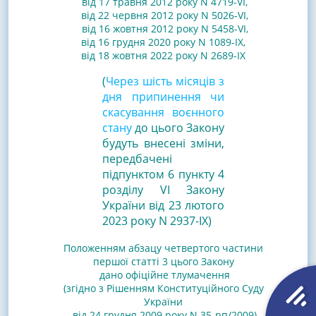
від 17 травня 2012 року N 4719-VI
,
від 22 червня 2012 року N 5026-VI
,
від 16 жовтня 2012 року N 5458-VI
,
від 16 грудня 2020 року N 1089-IX
,
від 18 жовтня 2022 року N 2689-IX
(
Через шість місяців з
дня припинення чи
скасування воєнного
стану
до цього Закону
будуть внесені зміни,
передбачені
підпунктом 6 пункту 4
розділу VI Закону
України від 23 лютого
2023 року N 2937-IX)
Положенням абзацу четвертого частини
першої статті 3 цього Закону
дано офіційне тлумачення
(згідно з Рішенням Конституційного Суду
України
від 24 грудня 2009 року N 35-рп/2009)