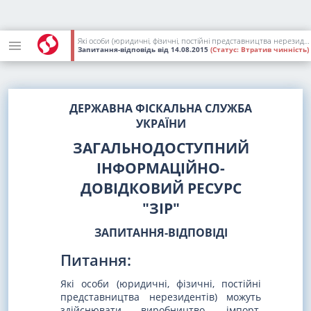
Які особи (юридичні, фізичні, постійні представництва нерезидентів) можуть здійснювати виробництво, імпорт, експорт, роздрібну, оптову торгівлю алкогольними напоями та тютюновими виробами та чи потрібно філії чи іншому відокремленому підрозділу такої особи отримувати окрему ліцензію? [Діяло до 01.01.2018]
Запитання-відповідь
від 14.08.2015
(Статус:
Втратив чинність)
ДЕРЖАВНА ФІСКАЛЬНА СЛУЖБА
УКРАЇНИ
ЗАГАЛЬНОДОСТУПНИЙ
ІНФОРМАЦІЙНО-
ДОВІДКОВИЙ РЕСУРС
"ЗІР"
ЗАПИТАННЯ-ВІДПОВІДІ
Питання:
Які особи (юридичні, фізичні, постійні
представництва нерезидентів) можуть
здійснювати виробництво, імпорт,