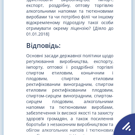
експорт, роздрібну, оптову торгівлю
алкогольними напоями та тютюновими
виробами та чи потрібно філії чи іншому
відокремленому підрозділу такої особи
отримувати окрему ліцензію? [Діяло до
01.01.2018]
Відповідь:
Основні засади державної політики щодо
регулювання виробництва, експорту,
імпорту, оптової і роздрібної торгівлі
спиртом етиловим, коньячним і
плодовим, спиртом етиловим
ректифікованим виноградним, спиртом
етиловим ректифікованим плодовим,
спиртом-сирцем виноградним, спиртом-
сирцем плодовим, алкогольними
напоями та тютюновими виробами,
забезпечення їх високої якості та захисту
здоров'я громадян, а також посилення
боротьби з незаконним виробництвом та
обігом алкогольних напоїв і тютюнових