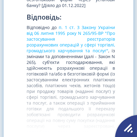
банку? [Діяло до 01.12.2022]
Відповідь:
Відповідно до
п. 1 ст. 3 Закону України
від 06 липня 1995 року N 265/95-ВР "Про
застосування реєстраторів
розрахункових операцій у сфері торгівлі,
громадського харчування та послуг"
, із
змінами та доповненнями (далі - Закон N
265), суб'єкти господарювання, які
здійснюють розрахункові операції в
готівковій та/або в безготівковій формі (із
застосуванням електронних платіжних
засобів, платіжних чеків, жетонів тощо)
при продажу товарів (наданні послуг) у
сфері торгівлі, громадського харчування
та послуг, а також операції з приймання
готівки для подальшого її переказу
зобов'язані проводити розрахункові
операції на повну суму покупки (надання
послуги) через зареєстровані,
опломбовані у встановленому