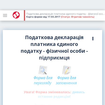
Податкова декларація платника єдиного податку - фізичної особи - підприємця [квартальна: III кв. 2017 р. - IV кв. 2020 р.; річна: 2018 р. - 2020 р.]
Карта форми
від 17.03.2017
(Статус:
Втратив чинність)
Податкова декларація
платника єдиного
податку - фізичної особи -
підприємця
Форма для
Форма для
перегляду
заповнення
Увага! Форма змінювалась:
дивись
останню редакцію!