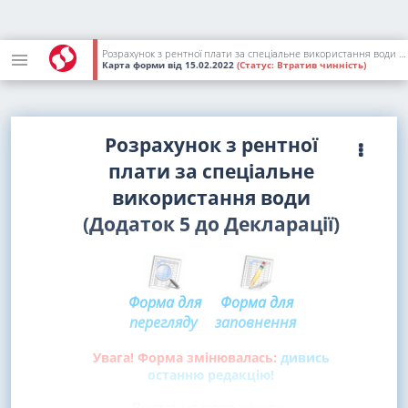
Розрахунок з рентної плати за спеціальне використання води (Додаток 5 до Декларації) [II кв. 2022 р. - IІІ кв. 2023 р.]
Карта форми
від 15.02.2022
(Статус:
Втратив чинність)
Розрахунок з рентної
плати за спеціальне
використання води
(Додаток 5 до Декларації)
Форма для
Форма для
перегляду
заповнення
Увага! Форма змінювалась:
дивись
останню редакцію!