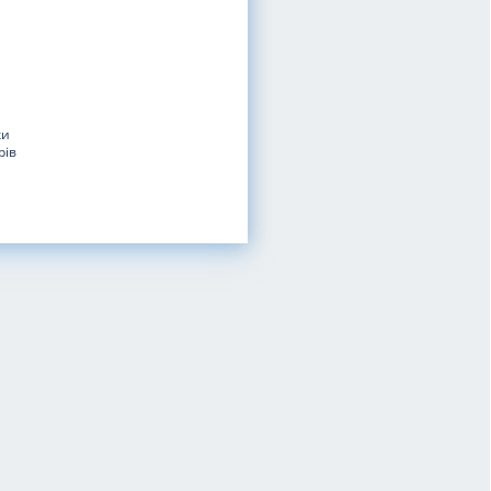
ки
рів