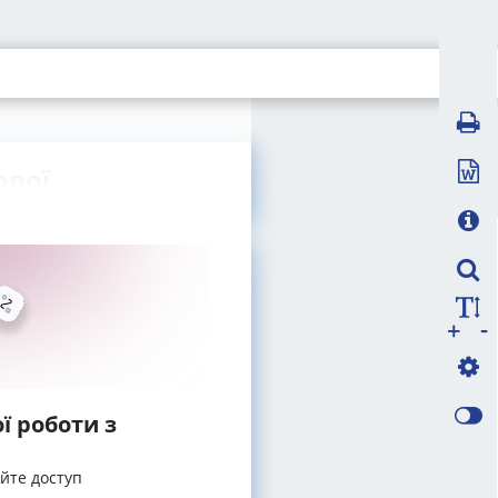
ової
-
+
ї роботи з
айте доступ