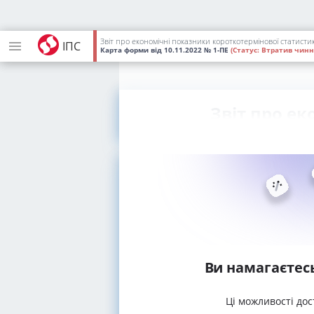
Звіт про економічні показники короткотермінової статисти
ІПС
Карта форми
від 10.11.2022
№ 1-ПЕ
(Статус:
Втратив чинні
Звіт про е
Ви намагаєтес
Ці можливості дос