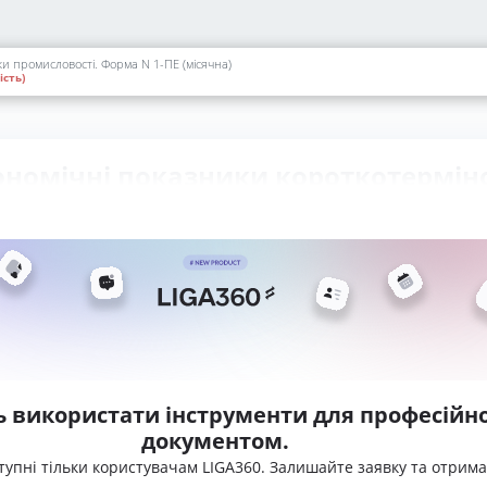
ки промисловості. Форма N 1-ПЕ (місячна)
сть)
кономічні показники короткотермін
ь використати інструменти для професійно
документом.
тупні тільки користувачам LIGA360. Залишайте заявку та отрим