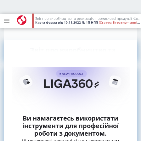
Звіт про виробництво та реалізацію промислової продукції. Форма N 1П-НПП (річна)
Карта форми
від 10.11.2022
№ 1П-НПП
(Статус:
Втратив чинність)
Звіт про виробництво та
Ви намагаєтесь використати
інструменти для професійної
роботи з документом.
Ці можливості доступні тільки користувачам