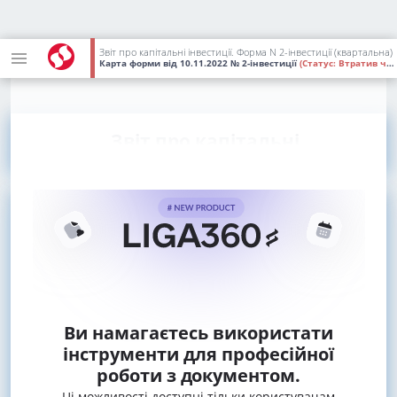
Звіт про капітальні інвестиції. Форма N 2-інвестиції (квартальна)
Карта форми
від 10.11.2022
№ 2-інвестиції
(Статус:
Втратив чинність)
Звіт про капітальні
Ви намагаєтесь використати
інструменти для професійної
роботи з документом.
Ці можливості доступні тільки користувачам