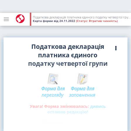
Податкова декларація платника єдиного податку четвертої групи [2023 р. - 2024 р.]
Карта форми
від 24.11.2022
(Статус:
Втратив чинність)
Податкова декларація
платника єдиного
податку четвертої групи
Форма для
Форма для
перегляду
заповнення
Увага! Форма змінювалась:
дивись
останню редакцію!
Востаннє