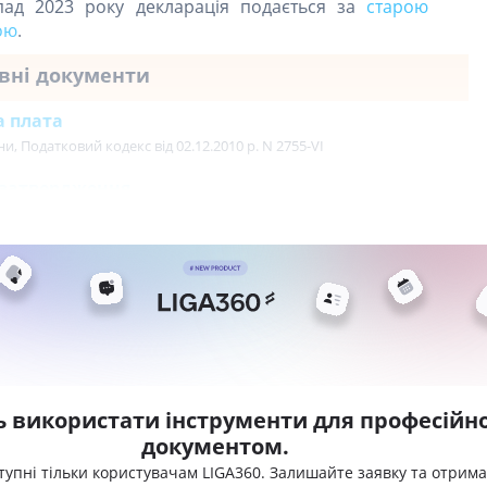
пад 2023 року декларація подається за
старою
ою
.
вні документи
а плата
ни, Податковий кодекс від 02.12.2010 р. N 2755-VI
затвердження
ь використати інструменти для професійно
документом.
тупні тільки користувачам LIGA360. Залишайте заявку та отрим