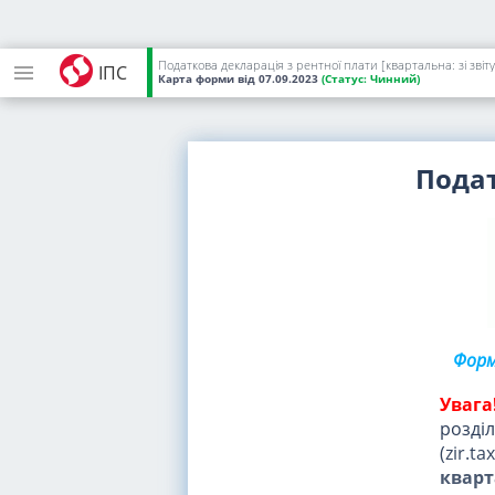
Податкова декларація з рентної плати [квартальна: зі звіту 
ІПС
Карта форми
від 07.09.2023
(Статус:
Чинний)
Подат
Форм
Увага
розді
(zir.
квар