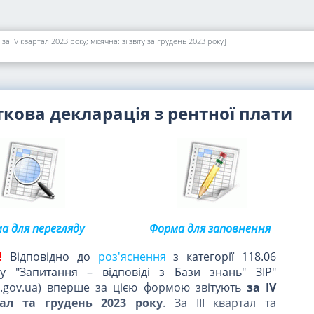
за ІV квартал 2023 року; місячна: зі звіту за грудень 2023 року]
кова декларація з рентної плати
а для перегляду
Форма для заповнення
!
Відповідно до
роз'яснення
з категорії 118.06
лу "Запитання – відповіді з Бази знань" ЗІР"
tax.gov.ua) вперше за цією формою звітують
за IV
тал та грудень 2023 року
. За IІІ квартал та