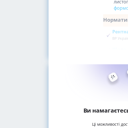
листо
форм
Нормати
Рентн
ВР Украї
Щодо 
Ви намагаєтес
Ці можливості дос